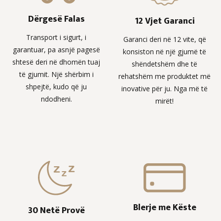
Dërgesë Falas
12 Vjet Garanci
Transport i sigurt, i
Garanci deri në 12 vite, që
garantuar, pa asnjë pagesë
konsiston në një gjumë të
shtesë deri në dhomën tuaj
shëndetshëm dhe të
të gjumit. Një shërbim i
rehatshëm me produktet më
shpejtë, kudo që ju
inovative për ju. Nga më të
ndodheni.
mirët!
Blerje me Këste
30 Netë Provë