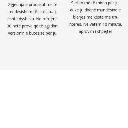
Sjellim më të mirën për ju,
Zgjedhja e produktit më të
duke ju dhënë mundësinë e
rendesishëm të jetës tuaj,
blerjes me këste me 0%
është dysheku. Ne ofrojmë
interes. Në vetëm 10 minuta,
30 netë provë që të zgjidhni
aprovim i shpejtë!
versionin e butësisë për ju.