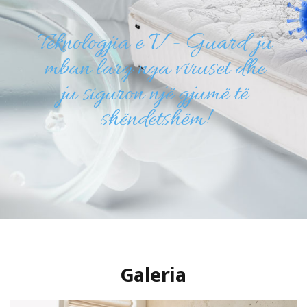
Teknologjia e V - Guard ju
mban larg nga viruset dhe
ju siguron një gjumë të
shëndetshëm!
Galeria