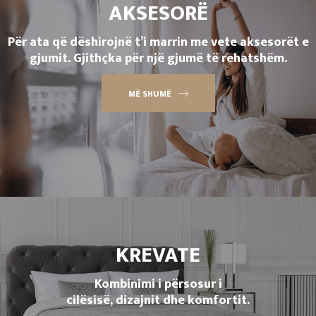
AKSESORË
Për ata që dëshirojnë t’i marrin me vete aksesorët e
gjumit. Gjithçka për një gjumë të rehatshëm.
MË SHUMË
KREVATE
Kombinimi i përsosur i
cilësisë, dizajnit dhe komfortit.