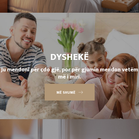
DYSHEKË
Ju mendoni për çdo gjë, por për gjumin mendon vetëm
më i miri.
MË SHUMË