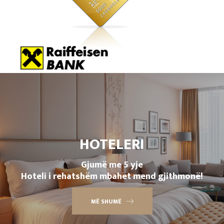
HOTELERI
Gjumë me 5 yje
Hoteli i rehatshëm mbahet mend gjithmonë!
MË SHUMË