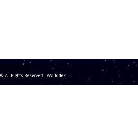
Showroo
08003031
Showroom
fronte al
© All Rights Reserved - Worldflex