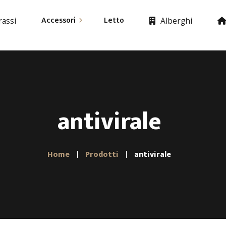
Accessori
Letto
assi
Alberghi
Materassi
Cuscino
Letti
Piumino
Accessori
antivirale
Copricuscino
Lenzuola
Home
Prodotti
antivirale
Coprimaterasso
Asciugamani