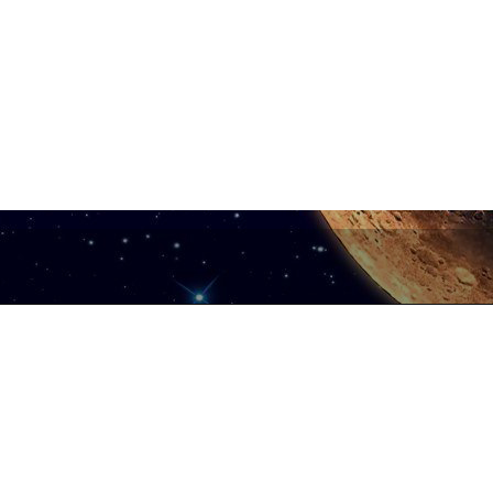
m Mbikalim – Kthesa Kamzës
Showroom Durrës – Sheshi 
 Korçë – Viale della Repubblica, di
Përballë Postës Qendrore
la cattedrale