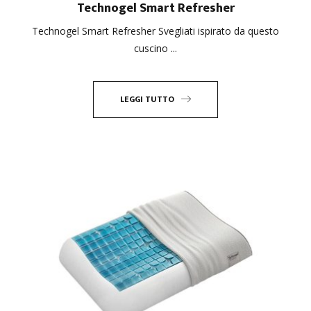
Technogel Smart Refresher
Technogel Smart Refresher Svegliati ispirato da questo
cuscino ...
LEGGI TUTTO