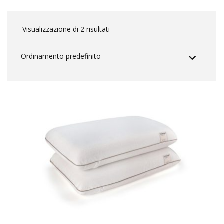
Visualizzazione di 2 risultati