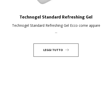
Technogel Standard Refreshing Gel
Technogel Standard Refreshing Gel Ecco come appare
...
LEGGI TUTTO