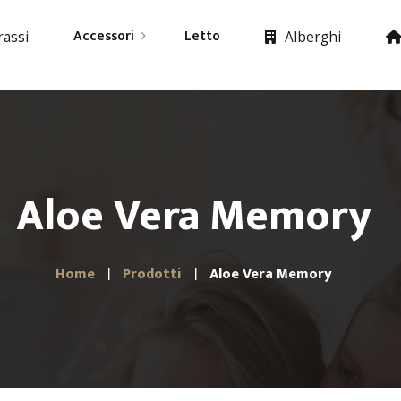
Accessori
Letto
assi
Alberghi
Materassi
Cuscino
Letti
Piumino
Accessori
Aloe Vera Memory
Copricuscino
Lenzuola
Home
Prodotti
Aloe Vera Memory
Coprimaterasso
Asciugamani