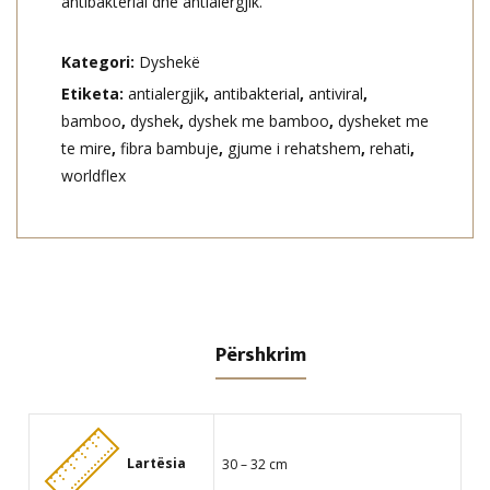
antibakterial dhe antialergjik.
Kategori:
Dyshekë
Etiketa:
antialergjik
,
antibakterial
,
antiviral
,
bamboo
,
dyshek
,
dyshek me bamboo
,
dysheket me
te mire
,
fibra bambuje
,
gjume i rehatshem
,
rehati
,
worldflex
Përshkrim
Lartësia
30 – 32 cm