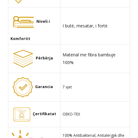
Niveli i
I butë, mesatar, i fortë
Komfortit
Material me fibra bambuje
Përbërja
100%
Garancia
7 vjet
Çertifikatat
OEKO-TEX
100% Antibakterial, Antialergjik dhe