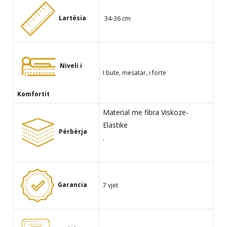
Lartësia
34-36 cm
Niveli i
I bute, mesatar, i forte
Komfortit
Material me fibra
Viskoze-
Elastike
Përbërja
.
Garancia
7 vjet