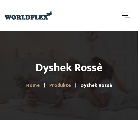
Dyshek Rossè
Home
Produkte
Dyshek Rossè