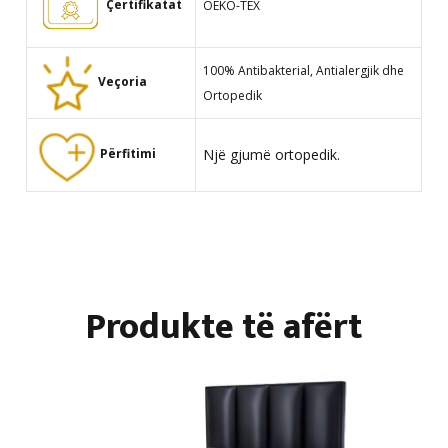
Çertifikatat
OEKO-TEX
100% Antibakterial, Antialergjik dhe
Veçoria
Ortopedik
Një gjumë ortopedik.
Përfitimi
Produkte të afërt