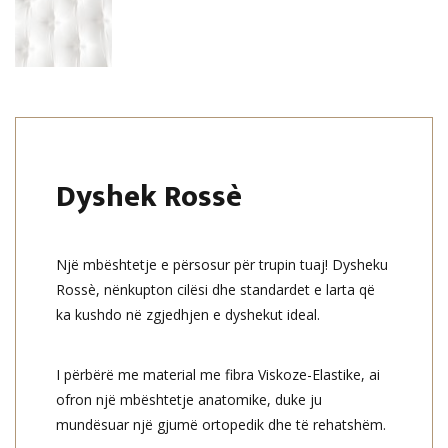
Dyshek Rossè
Një mbështetje e përsosur për trupin tuaj! Dysheku
Rossè, nënkupton cilësi dhe standardet e larta që
ka kushdo në zgjedhjen e dyshekut ideal.
I përbërë me material me fibra Viskoze-Elastike, ai
ofron një mbështetje anatomike, duke ju
mundësuar një gjumë ortopedik dhe të rehatshëm.