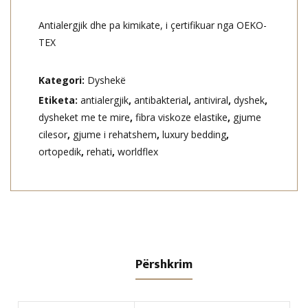
Antialergjik dhe pa kimikate, i çertifikuar nga OEKO-
TEX
Kategori:
Dyshekë
Etiketa:
antialergjik
,
antibakterial
,
antiviral
,
dyshek
,
dysheket me te mire
,
fibra viskoze elastike
,
gjume
cilesor
,
gjume i rehatshem
,
luxury bedding
,
ortopedik
,
rehati
,
worldflex
Përshkrim