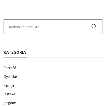
Kërko
për:
KATEGORIA
Çarçafë
Dyshekë
Fëmijë
Jastëkë
Jorganë