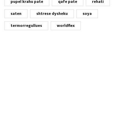
pupel krahu pate
qafe pate
rehati
saten
shtrese dysheku
soya
termorregullues
worldflex