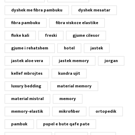
dyshek me fibra pambuku
dyshek mesatar
fibra pambuku
fibra viskoze elastike
floke kali
freski
gjume cilesor
gjume i rehatshem
hotel
jastek
jastek aloe vera
jastek memory
jorgan
kellef mbrojtes
kundra ujit
luxury bedding
material memory
material mistral
memory
memory-elastik
mikrofiber
ortopedik
pambuk
pupel e bute qafe pate