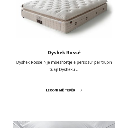
Dyshek Rossè
Dyshek Rossè Një mbështetje e përsosur për trupin
tuaj! Dysheku ...
LEXONI MË TEPËR