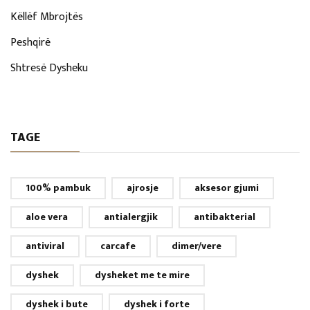
Këllëf Mbrojtës
Peshqirë
Shtresë Dysheku
TAGE
100% pambuk
ajrosje
aksesor gjumi
aloe vera
antialergjik
antibakterial
antiviral
carcafe
dimer/vere
dyshek
dysheket me te mire
dyshek i bute
dyshek i forte