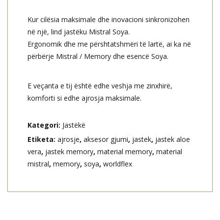
Kur cilësia maksimale dhe inovacioni sinkronizohen
në një, lind jastëku Mistral Soya.
Ergonomik dhe me përshtatshmëri të lartë, ai ka në
përbërje Mistral / Memory dhe esencë Soya.
E veçanta e tij është edhe veshja me zinxhirë,
komforti si edhe ajrosja maksimale.
Kategori:
Jastëkë
Etiketa:
ajrosje
,
aksesor gjumi
,
jastek
,
jastek aloe
vera
,
jastek memory
,
material memory
,
material
mistral
,
memory
,
soya
,
worldflex