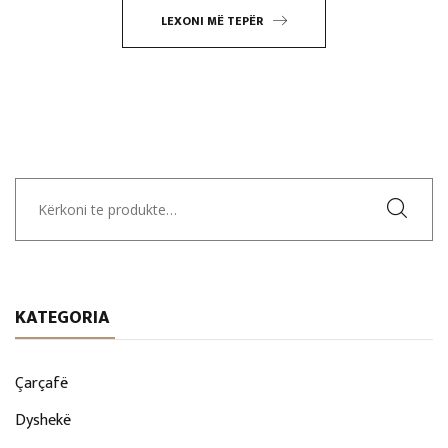
LEXONI MË TEPËR
Kërko
për:
KATEGORIA
Çarçafë
Dyshekë