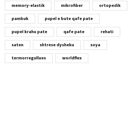
memory-elastik
mikrofiber
ortopedik
pambuk
pupel e bute qafe pate
pupel krahu pate
qafe pate
rehati
saten
shtrese dysheku
soya
termorregullues
worldflex