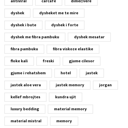
antiviral
carcafe
dimer/vere
dyshek
dysheket me te mire
dyshek i bute
dyshek i forte
dyshek me fibra pambuku
dyshek mesatar
fibra pambuku
fibra viskoze elastike
floke kali
freski
gjume cilesor
gjume i rehatshem
hotel
jastek
jastek aloe vera
jastek memory
jorgan
kellef mbrojtes
kundra ujit
luxury bedding
material memory
material mistral
memory