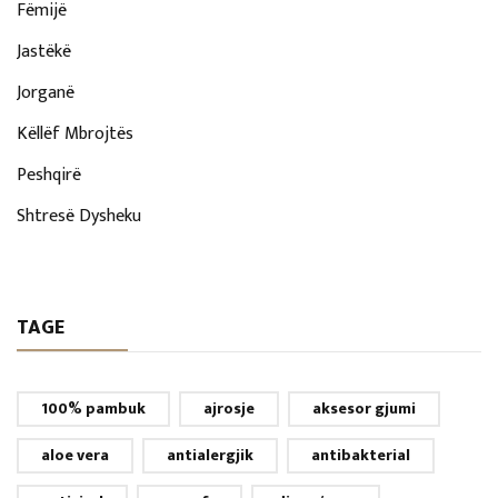
Fëmijë
Jastëkë
Jorganë
Këllëf Mbrojtës
Peshqirë
Shtresë Dysheku
TAGE
100% pambuk
ajrosje
aksesor gjumi
aloe vera
antialergjik
antibakterial