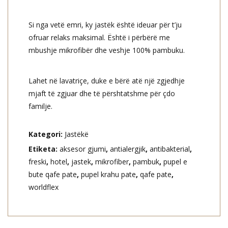
Si nga vetë emri, ky jastëk është ideuar për t’ju
ofruar relaks maksimal. Është i përbërë me
mbushje mikrofibër dhe veshje 100% pambuku.
Lahet në lavatriçe, duke e bërë atë një zgjedhje
mjaft të zgjuar dhe të përshtatshme për çdo
familje.
Kategori:
Jastëkë
Etiketa:
aksesor gjumi
,
antialergjik
,
antibakterial
,
freski
,
hotel
,
jastek
,
mikrofiber
,
pambuk
,
pupel e
bute qafe pate
,
pupel krahu pate
,
qafe pate
,
worldflex