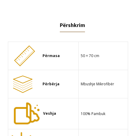
Përshkrim
Përmasa
50 × 70 cm
Përbërja
Mbushje Mikrofibër
Veshja
100% Pambuk