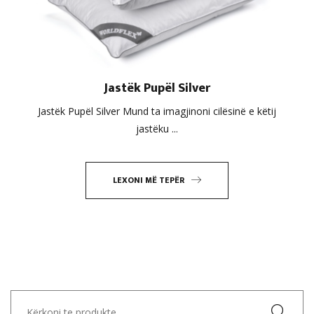
Jastëk Pupël Silver
Jastëk Pupël Silver Mund ta imagjinoni cilësinë e këtij
jastëku ...
LEXONI MË TEPËR
Kërko