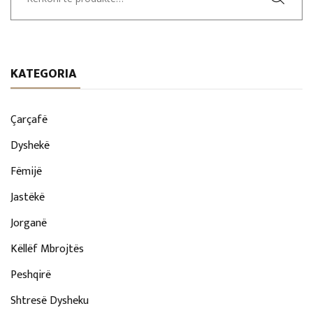
për:
KATEGORIA
Çarçafë
Dyshekë
Fëmijë
Jastëkë
Jorganë
Këllëf Mbrojtës
Peshqirë
Shtresë Dysheku