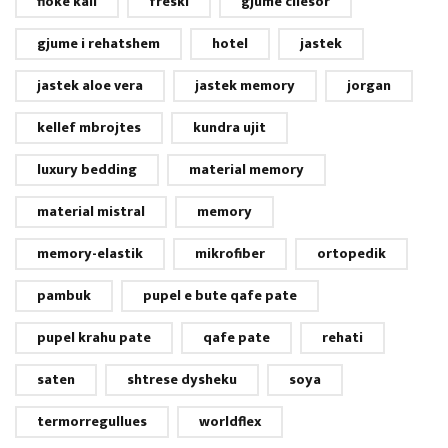
floke kali
freski
gjume cilesor
gjume i rehatshem
hotel
jastek
jastek aloe vera
jastek memory
jorgan
kellef mbrojtes
kundra ujit
luxury bedding
material memory
material mistral
memory
memory-elastik
mikrofiber
ortopedik
pambuk
pupel e bute qafe pate
pupel krahu pate
qafe pate
rehati
saten
shtrese dysheku
soya
termorregullues
worldflex