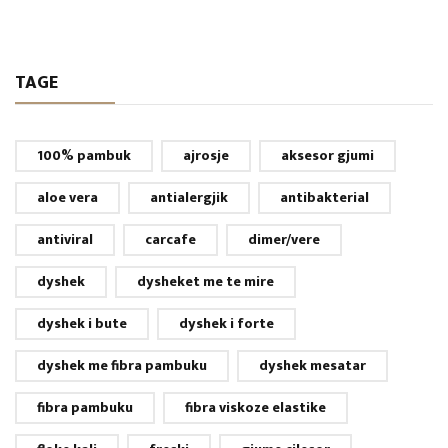
TAGE
100% pambuk
ajrosje
aksesor gjumi
aloe vera
antialergjik
antibakterial
antiviral
carcafe
dimer/vere
dyshek
dysheket me te mire
dyshek i bute
dyshek i forte
dyshek me fibra pambuku
dyshek mesatar
fibra pambuku
fibra viskoze elastike