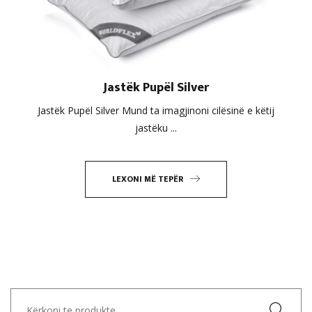
Jastëk Pupël Silver
Jastëk Pupël Silver Mund ta imagjinoni cilësinë e këtij
jastëku ...
LEXONI MË TEPËR
Kërko